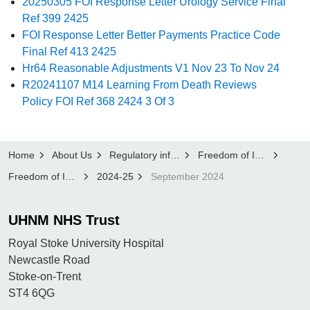
20250305 FOI Response Letter Urology Service Final
Ref 399 2425
FOI Response Letter Better Payments Practice Code
Final Ref 413 2425
Hr64 Reasonable Adjustments V1 Nov 23 To Nov 24
R20241107 M14 Learning From Death Reviews
Policy FOI Ref 368 2424 3 Of 3
Home
About Us
Regulatory information
Freedom of Information Publication Scheme
Freedom of Information Disclosure Log
2024-25
September 2024
UHNM NHS Trust
Royal Stoke University Hospital
Newcastle Road
Stoke-on-Trent
ST4 6QG