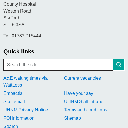
County Hospital
Weston Road
Stafford
ST16 3SA
Tel. 01782 715444
Quick links
A&E waiting times via
Current vacancies
WaitLess
Empactis
Have your say
Staff email
UHNM Staff Intranet
UHNM Privacy Notice
Terms and conditions
FOI Information
Sitemap
Search